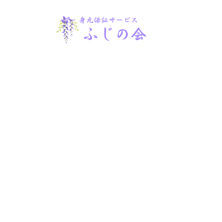
コ
ン
テ
ン
ツ
身
へ
ス
元
キ
ッ
保
プ
証
サ
ー