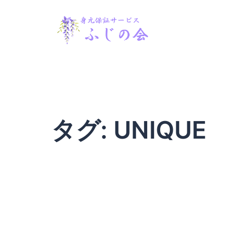
コ
ン
テ
ン
ツ
へ
ス
キ
ッ
タグ:
UNIQUE
プ